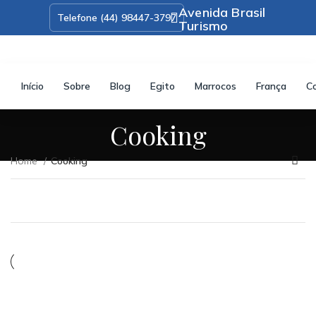
Início
Sobre
Blog
Egito
Marrocos
França
C
Cooking
Home
Cooking