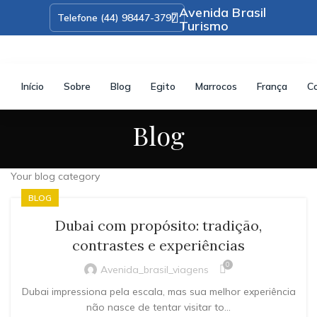
Início
Sobre
Blog
Egito
Marrocos
França
C
Blog
Your blog category
BLOG
Dubai com propósito: tradição,
contrastes e experiências
0
Avenida_brasil_viagens
Dubai impressiona pela escala, mas sua melhor experiência
não nasce de tentar visitar to...