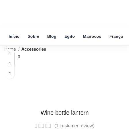
Início
Sobre
Blog
Egito
Marrocos
França
Home
Accessories
Hot
Click to enlarge
Wine bottle lantern
(
1
customer review)