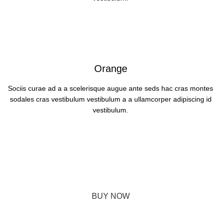
Orange
Sociis curae ad a a scelerisque augue ante seds hac cras montes
sodales cras vestibulum vestibulum a a ullamcorper adipiscing id
vestibulum.
The Designer Mattias Stenberg
A dignissim dui varius hendrerit a mattis parturient consequat a
suspendisse a phasellus hendrerit enim class dignissim et leo a
potenti urna elit. In nam hac adipiscing condimentum.
BUY NOW
ABOUT BRAND