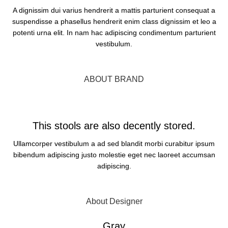
A dignissim dui varius hendrerit a mattis parturient consequat a
suspendisse a phasellus hendrerit enim class dignissim et leo a
potenti urna elit. In nam hac adipiscing condimentum parturient
vestibulum.
BUY NOW
ABOUT BRAND
This stools are also decently stored.
Ullamcorper vestibulum a ad sed blandit morbi curabitur ipsum
bibendum adipiscing justo molestie eget nec laoreet accumsan
adipiscing.
OPEN POP-UP
About Designer
Gray